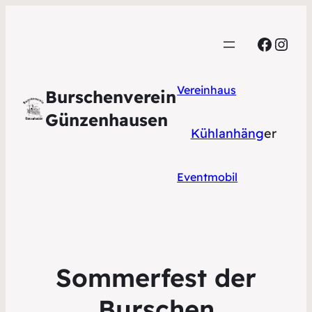
Faceb
Inst
Vereinhaus
Burschenverein
Günzenhausen
Kühlanhäng
er
Eventmobil
Sommerfest der
Burschen