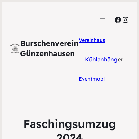
Faceb
Inst
Vereinhaus
Burschenverein
Günzenhausen
Kühlanhäng
er
Eventmobil
Faschingsumzug
2024